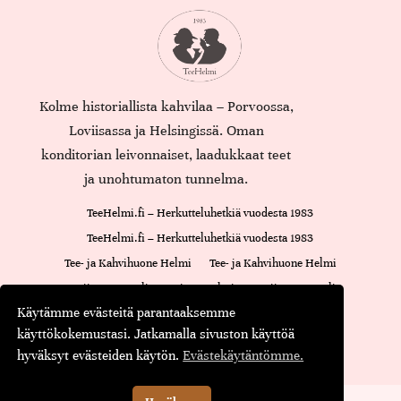
Kolme historiallista kahvilaa – Porvoossa,
Loviisassa ja Helsingissä. Oman
konditorian leivonnaiset, laadukkaat teet
ja unohtumaton tunnelma.
TeeHelmi.fi – Herkutteluhetkiä vuodesta 1983
TeeHelmi.fi – Herkutteluhetkiä vuodesta 1983
Tee- ja Kahvihuone Helmi
Tee- ja Kahvihuone Helmi
Loviisan Kappeli
Cajsan Helmi
Loviisan Kappeli
Käytämme evästeitä parantaaksemme
Oiva-raportti
Cajsan Helmi
käyttökokemustasi. Jatkamalla sivuston käyttöä
Maustamaton tee
Maustettu tee
Musta tee
Kassa
hyväksyt evästeiden käytön.
Evästekäytäntömme.
© Teehelmi.fi