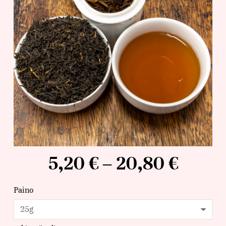
5,20
€
–
20,80
€
Paino