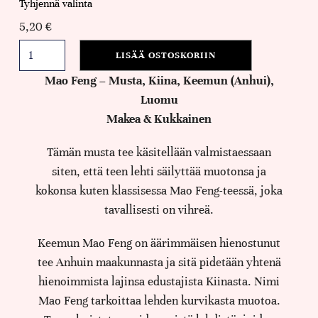
Tyhjennä valinta
5,20
€
LISÄÄ OSTOSKORIIN
Mao Feng – Musta, Kiina, Keemun (Anhui),
Luomu
Makea & Kukkainen
Tämän musta tee käsitellään valmistaessaan
siten, että teen lehti säilyttää muotonsa ja
kokonsa kuten klassisessa Mao Feng-teessä, joka
tavallisesti on vihreä.
Keemun Mao Feng on äärimmäisen hienostunut
tee Anhuin maakunnasta ja sitä pidetään yhtenä
hienoimmista lajinsa edustajista Kiinasta. Nimi
Mao Feng tarkoittaa lehden kurvikasta muotoa.