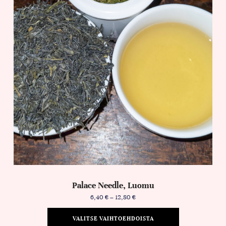
Palace Needle, Luomu
6,40
€
–
12,80
€
VALITSE VAIHTOEHDOISTA