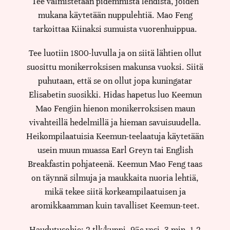
Tee valmistetaan pidemmistä lehdistä, joiden
mukana käytetään nuppulehtiä. Mao Feng
tarkoittaa Kiinaksi sumuista vuorenhuippua.
Tee luotiin 1800-luvulla ja on siitä lähtien ollut
suosittu monikerroksisen makunsa vuoksi. Siitä
puhutaan, että se on ollut jopa kuningatar
Elisabetin suosikki. Hidas hapetus luo Keemun
Mao Fengiin hienon monikerroksisen maun
vivahteillä hedelmillä ja hieman savuisuudella.
Heikompilaatuisia Keemun-teelaatuja käytetään
usein muun muassa Earl Greyn tai English
Breakfastin pohjateenä. Keemun Mao Feng taas
on täynnä silmuja ja maukkaita nuoria lehtiä,
mikä tekee siitä korkeampilaatuisen ja
aromikkaamman kuin tavalliset Keemun-teet.
Haudutusohje: 2 tlk/kuppi, 95c vesi, 3 min, 1-2