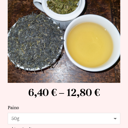
6,40
€
–
12,80
€
Paino