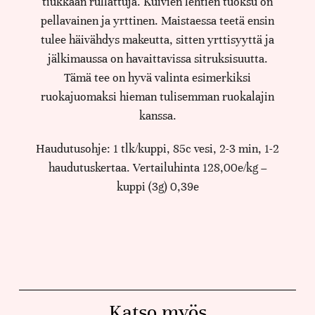
tiukkaan rullattuja. Kuivien lehtien tuoksu on
pellavainen ja yrttinen. Maistaessa teetä ensin
tulee häivähdys makeutta, sitten yrttisyyttä ja
jälkimaussa on havaittavissa sitruksisuutta.
Tämä tee on hyvä valinta esimerkiksi
ruokajuomaksi hieman tulisemman ruokalajin
kanssa.
Haudutusohje: 1 tlk/kuppi, 85c vesi, 2-3 min, 1-2
haudutuskertaa. Vertailuhinta 128,00e/kg –
kuppi (3g) 0,39e
Katso myös