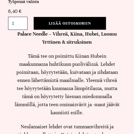
Tyhjennä valinta
6,40
€
LISÄÄ OSTOSKORIIN
Palace Needle – Vihreä, Kiina, Hubei, Luomu
Yrttinen & sitruksinen
Tämä tee on poimittu Kiinan Hubein
maakunnassa huhtikuun puolivälissä. Lehdet
poimitaan, höyrytetään, kuivataan ja sihdataan
ennen lähettämistä maailmalle. Yleensä vihreä
tee höyrytetään kuumassa lämpötilassa, mutta
tämä on höyrytetty hieman miedommalla
lämmöllä, jotta teen ominaisvärit ja -maut jäävät
kauniisti esille.
Neulamaiset lehdet ovat tummanvihreitä ja