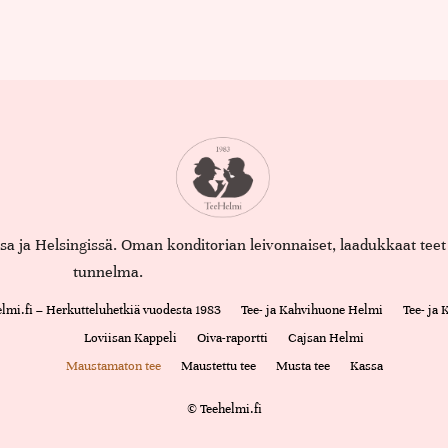
assa ja Helsingissä. Oman konditorian leivonnaiset, laadukkaat te
tunnelma.
lmi.fi – Herkutteluhetkiä vuodesta 1983
Tee- ja Kahvihuone Helmi
Tee- ja
Loviisan Kappeli
Oiva-raportti
Cajsan Helmi
Maustamaton tee
Maustettu tee
Musta tee
Kassa
© Teehelmi.fi