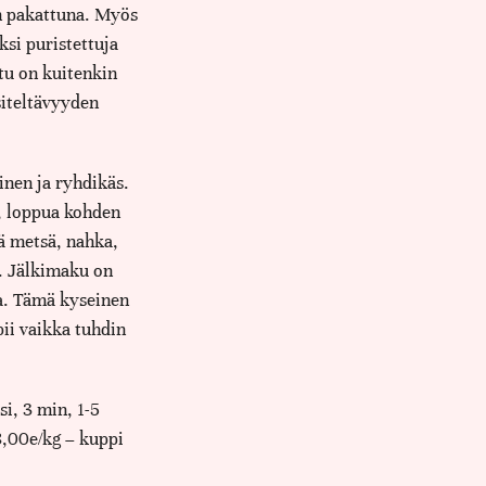
n pakattuna. Myös
ksi puristettuja
tu on kuitenkin
iteltävyyden
nen ja ryhdikäs.
, loppua kohden
ä metsä, nahka,
e. Jälkimaku on
sa. Tämä kyseinen
pii vaikka tuhdin
i, 3 min, 1-5
8,00e/kg – kuppi