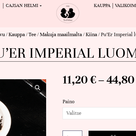
CAJSAN HELMI
KAUPPA
VALIKOI
ivu
/
Kauppa
/
Tee
/
Makuja maailmalta
/
Kiina
/ Pu’Er Imperial
U’ER IMPERIAL LUO
11,20
€
–
44,8
Paino