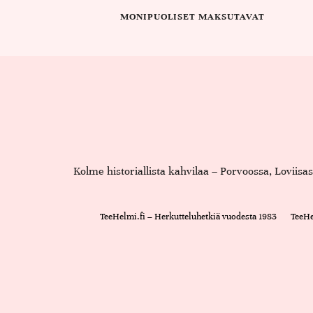
MONIPUOLISET MAKSUTAVAT
Kolme historiallista kahvilaa – Porvoossa, Loviis
TeeHelmi.fi – Herkutteluhetkiä vuodesta 1983
TeeHe