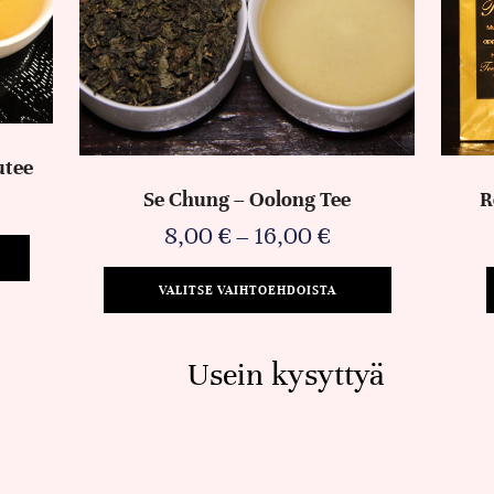
utee
Se Chung – Oolong Tee
R
8,00
€
–
16,00
€
VALITSE VAIHTOEHDOISTA
Usein kysyttyä