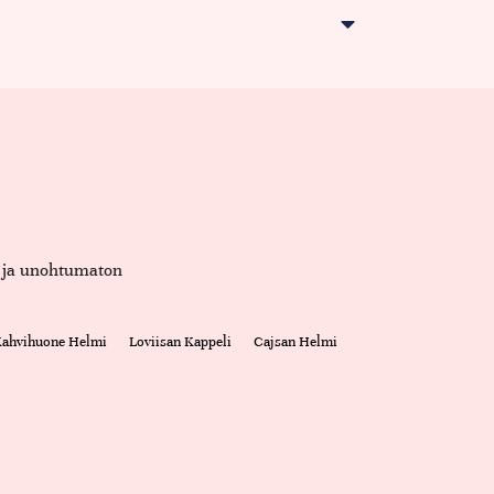
et ja unohtumaton
 Kahvihuone Helmi
Loviisan Kappeli
Cajsan Helmi