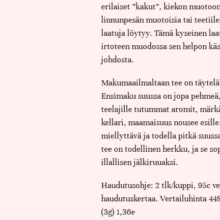
erilaiset ”kakut”, kiekon muotoo
linnunpesän muotoisia tai teetiile
laatuja löytyy. Tämä kyseinen laa
irtoteen muodossa sen helpon käs
johdosta.
Makumaailmaltaan tee on täyteläi
Ensimaku suussa on jopa pehmeä
teelajille tutummat aromit, märk
kellari, maamaisuus nousee esill
miellyttävä ja todella pitkä suus
tee on todellinen herkku, ja se so
illallisen jälkiruuaksi.
Haudutusohje: 2 tlk/kuppi, 95c ves
haudutuskertaa. Vertailuhinta 44
(3g) 1,36e