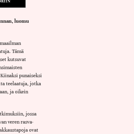
ORIIN
Yunnan, luomu
eemaailman
atuja. Tämä
iset kutsuvat
nsimaisten
Kiinaksi punaiseksi
ta teelaatuja, jotka
an, ja oikein
utkimuksiin, jossa
van veren rasva-
pakkaustapoja ovat