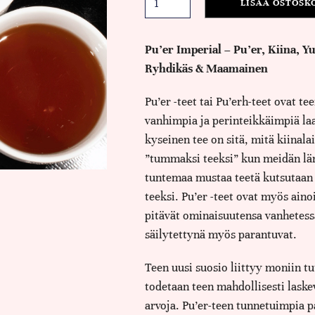
LISÄÄ OSTOSK
Pu’er Imperial – Pu’er, Kiina, 
Ryhdikäs & Maamainen
Pu’er -teet tai Pu’erh-teet ovat t
vanhimpia ja perinteikkäimpiä la
kyseinen tee on sitä, mitä kiinala
”tummaksi teeksi” kun meidän lä
tuntemaa mustaa teetä kutsutaan 
teeksi. Pu’er -teet ovat myös ainoi
pitävät ominaisuutensa vanhetessa
säilytettynä myös parantuvat.
Teen uusi suosio liittyy moniin t
todetaan teen mahdollisesti laske
arvoja. Pu’er-teen tunnetuimpia 