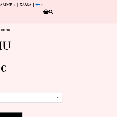
MAMME
KASSA
 luomu
MU
0
€