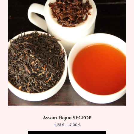
Assam Hajua SFGFOP
4,25
€
–
17,00
€