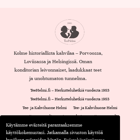
Kolme historiallista kahvilaa – Porvoossa,
Loviisassa ja Helsingissä. Oman
konditorian leivonnaiset, laadukkaat teet
ja unohtumaton tunnelma.
TeeHelmi.fi – Herkutteluhetkiä vuodesta 1983
TeeHelmi.fi – Herkutteluhetkiä vuodesta 1983
Tee- ja Kahvihuone Helmi
Tee- ja Kahvihuone Helmi
Loviisan Kappeli
Cajsan Helmi
Loviisan Kappeli
Käytämme evästeitä parantaaksemme
Oiva-raportti
Cajsan Helmi
käyttökokemustasi. Jatkamalla sivuston käyttöä
Maustamaton tee
Maustettu tee
Musta tee
Kassa
hyväksyt evästeiden käytön.
Evästekäytäntömme.