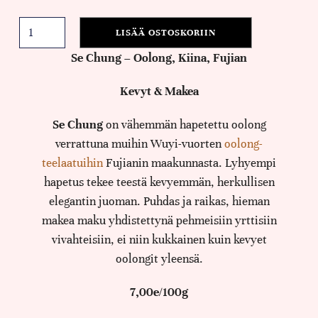
LISÄÄ OSTOSKORIIN
Se Chung – Oolong, Kiina, Fujian
Kevyt & Makea
Se Chung
on vähemmän hapetettu oolong
verrattuna muihin Wuyi-vuorten
oolong-
teelaatuihin
Fujianin maakunnasta. Lyhyempi
hapetus tekee teestä kevyemmän, herkullisen
elegantin juoman. Puhdas ja raikas, hieman
makea maku yhdistettynä pehmeisiin yrttisiin
vivahteisiin, ei niin kukkainen kuin kevyet
oolongit yleensä.
7,00e/100g