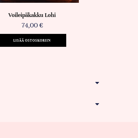
Voileipäkakku Lohi
74,00
€
LISÄÄ OSTOSKORIIN