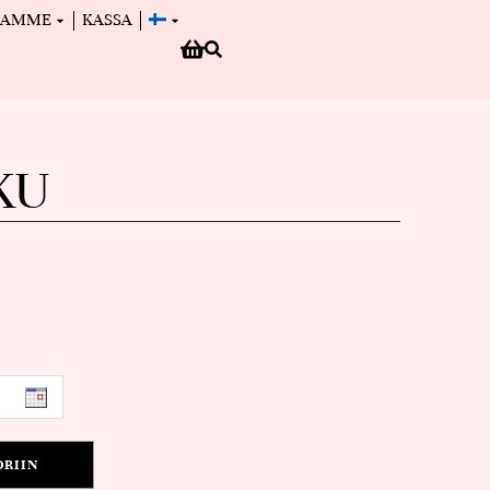
MAMME
KASSA
KU
ORIIN