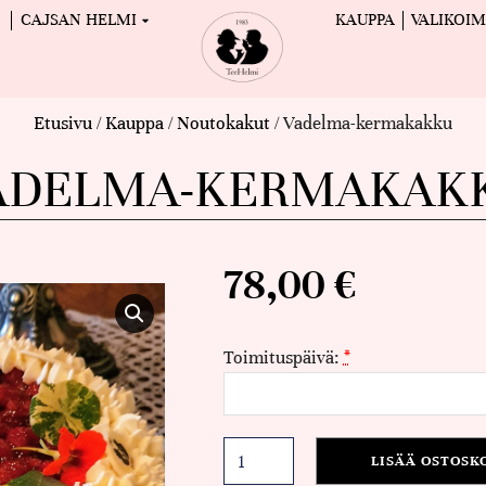
CAJSAN HELMI
KAUPPA
VALIKOI
Etusivu
/
Kauppa
/
Noutokakut
/ Vadelma-kermakakku
ADELMA-KERMAKAK
78,00
€
Toimituspäivä:
*
LISÄÄ OSTOSK