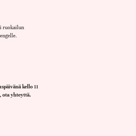
li ruokailun
engelle.
späivänä kello 11
 ota yhteyttä.