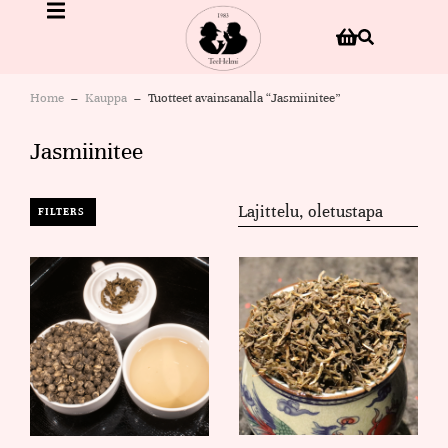
Home
Kauppa
Tuotteet avainsanalla “Jasmiinitee”
You are here:
Jasmiinitee
FILTERS