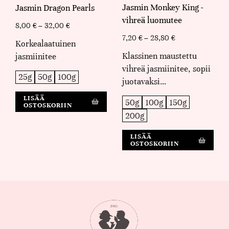
Jasmin Monkey King -
Jasmin Dragon Pearls
vihreä luomutee
8,00
€
–
32,00
€
7,20
€
–
28,80
€
Korkealaatuinen
Klassinen maustettu
jasmiinitee
vihreä jasmiinitee, sopii
25g
50g
100g
juotavaksi…
LISÄÄ
50g
100g
150g
OSTOSKORIIN
200g
LISÄÄ
OSTOSKORIIN