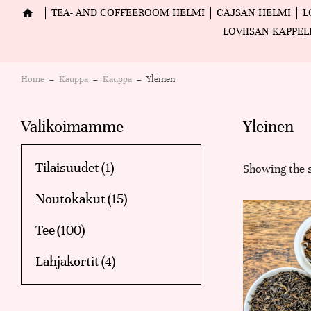
TEA- AND COFFEEROOM HELMI
CAJSAN HELMI
L
LOVIISAN KAPPEL
Home
Kauppa
Kauppa
Yleinen
You are here:
Valikoimamme
Yleinen
Tilaisuudet
(1)
Showing the s
Noutokakut
(15)
Tee
(100)
Lahjakortit
(4)