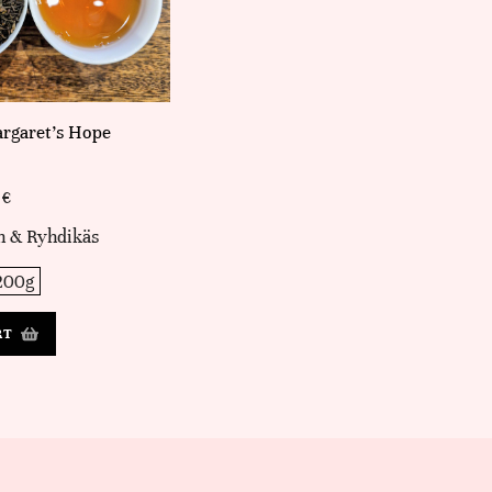
argaret's Hope
0
€
n & Ryhdikäs
200g
RT