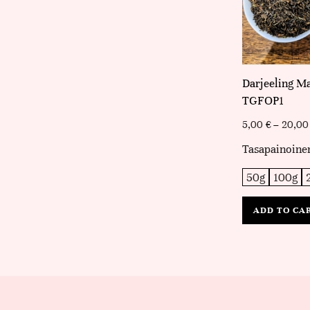
Darjeeling M
TGFOP1
5,00
€
–
20,0
Tasapainoine
50g
100g
ADD TO CA