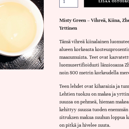
LISÄÄ OSTOSK
Misty Green – Vihreä, Kiina, Z
Yrttinen
Tämä vihreä kiinalainen luomute
alueen korkeasta kosteusprosentis
maasumuista. Teet ovat kasvatett
luomusertifioidusti länsiosassa 
noin 800 metrin korkeudella mer
Teen lehdet ovat kiharaisia ja tu
Lehtien tuoksu on makea ja yrtti
suussa on pehmeä, hieman makea
kehittyy suussa tuoden enemmän 
sitruksen makua suuhun loppua 
on pitkä ja hivelee suuta.