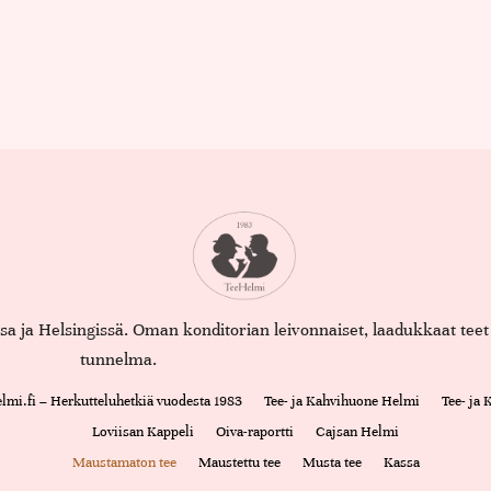
assa ja Helsingissä. Oman konditorian leivonnaiset, laadukkaat te
tunnelma.
lmi.fi – Herkutteluhetkiä vuodesta 1983
Tee- ja Kahvihuone Helmi
Tee- ja
Loviisan Kappeli
Oiva-raportti
Cajsan Helmi
Maustamaton tee
Maustettu tee
Musta tee
Kassa