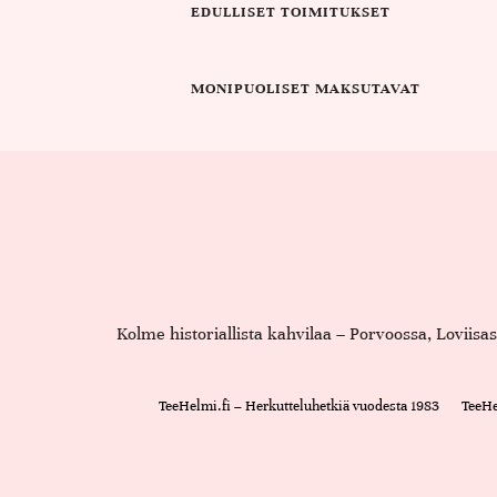
EDULLISET TOIMITUKSET
MONIPUOLISET MAKSUTAVAT
Kolme historiallista kahvilaa – Porvoossa, Loviis
TeeHelmi.fi – Herkutteluhetkiä vuodesta 1983
TeeHe