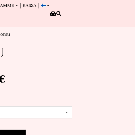
MAMME
KASSA
Luomu
U
€