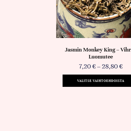
Jasmin Monkey King – Vihr
Luomutee
7,20
€
–
28,80
€
VALITSE VAIHTOEHDOISTA