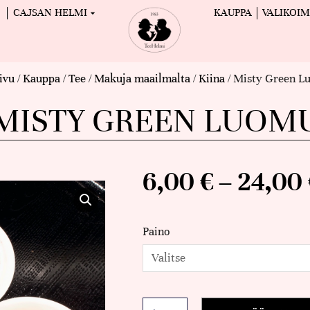
CAJSAN HELMI
KAUPPA
VALIKOI
ivu
/
Kauppa
/
Tee
/
Makuja maailmalta
/
Kiina
/ Misty Green 
MISTY GREEN LUOM
6,00
€
–
24,00
Paino