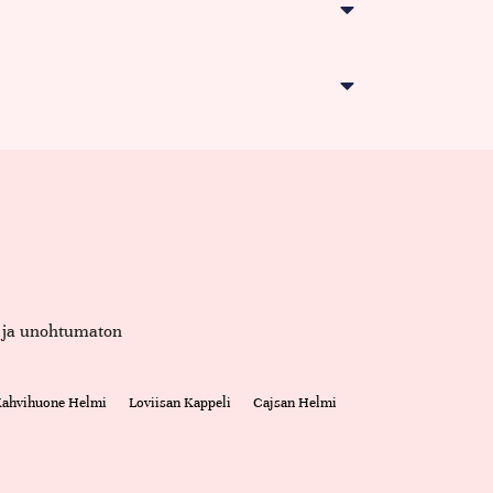
et ja unohtumaton
 Kahvihuone Helmi
Loviisan Kappeli
Cajsan Helmi