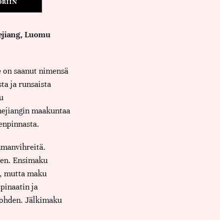
ORIIN
hejiang, Luomu
e on saanut nimensä
ta ja runsaista
u
Zhejiangin maakuntaa
enpinnasta.
mmanvihreitä.
nen. Ensimaku
, mutta maku
pinaatin ja
kohden. Jälkimaku