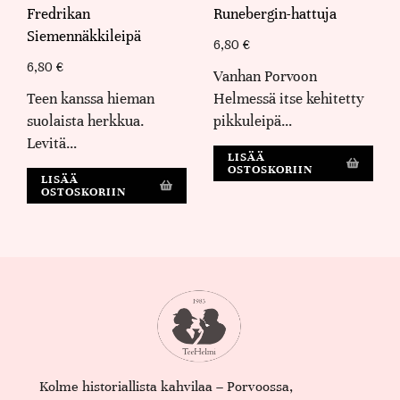
Fredrikan
Runebergin-hattuja
Siemennäkkileipä
6,80
€
6,80
€
Vanhan Porvoon
Teen kanssa hieman
Helmessä itse kehitetty
suolaista herkkua.
pikkuleipä…
Levitä…
LISÄÄ
OSTOSKORIIN
LISÄÄ
OSTOSKORIIN
Kolme historiallista kahvilaa – Porvoossa,