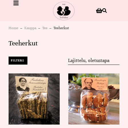
Home
Kauppa
Tee
Teeherkut
You are here:
Teeherkut
FILTERS