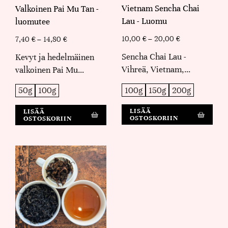
Vietnam Sencha Chai
Valkoinen Pai Mu Tan -
Lau - Luomu
luomutee
10,00
€
–
20,00
€
7,40
€
–
14,80
€
Sencha Chai Lau -
Kevyt ja hedelmäinen
Vihreä, Vietnam,…
valkoinen Pai Mu…
100g
150g
200g
50g
100g
LISÄÄ
LISÄÄ
OSTOSKORIIN
OSTOSKORIIN