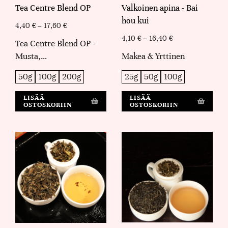
Tea Centre Blend OP
Valkoinen apina - Bai
hou kui
4,40
€
–
17,60
€
4,10
€
–
16,40
€
Tea Centre Blend OP -
Musta,…
Makea & Yrttinen
50g
100g
200g
25g
50g
100g
LISÄÄ
LISÄÄ
OSTOSKORIIN
OSTOSKORIIN