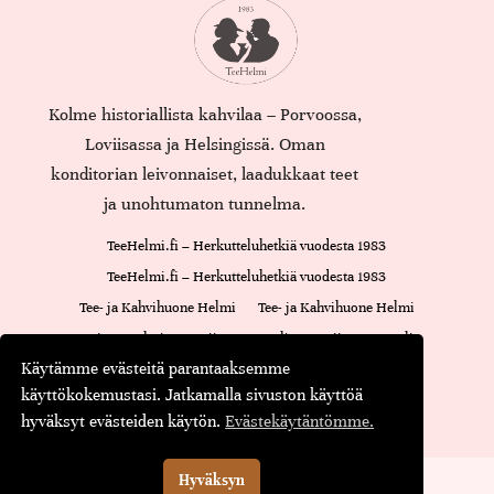
Kolme historiallista kahvilaa – Porvoossa,
Loviisassa ja Helsingissä. Oman
konditorian leivonnaiset, laadukkaat teet
ja unohtumaton tunnelma.
TeeHelmi.fi – Herkutteluhetkiä vuodesta 1983
TeeHelmi.fi – Herkutteluhetkiä vuodesta 1983
Tee- ja Kahvihuone Helmi
Tee- ja Kahvihuone Helmi
Cajsan Helmi
Loviisan Kappeli
Loviisan Kappeli
Käytämme evästeitä parantaaksemme
Oiva-raportti
Cajsan Helmi
käyttökokemustasi. Jatkamalla sivuston käyttöä
Maustamaton tee
Maustettu tee
Musta tee
Kassa
hyväksyt evästeiden käytön.
Evästekäytäntömme.
© Teehelmi.fi
English
Suomi
Hyväksyn