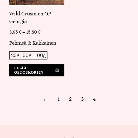
Wild Grusinien OP -
Georgia
3,95
€
–
15,80
€
Pehmeä & Kukkainen
25g
50g
100g
LISÄÄ
OSTOSKORIIN
←
1
2
3
4