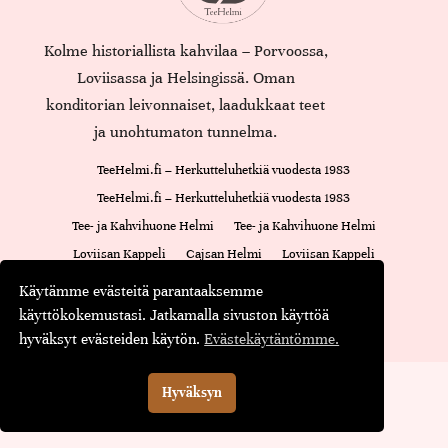
Kolme historiallista kahvilaa – Porvoossa,
Loviisassa ja Helsingissä. Oman
konditorian leivonnaiset, laadukkaat teet
ja unohtumaton tunnelma.
TeeHelmi.fi – Herkutteluhetkiä vuodesta 1983
TeeHelmi.fi – Herkutteluhetkiä vuodesta 1983
Tee- ja Kahvihuone Helmi
Tee- ja Kahvihuone Helmi
Loviisan Kappeli
Cajsan Helmi
Loviisan Kappeli
Oiva-raportti
Cajsan Helmi
Käytämme evästeitä parantaaksemme
Maustamaton tee
Maustettu tee
Musta tee
Kassa
käyttökokemustasi. Jatkamalla sivuston käyttöä
hyväksyt evästeiden käytön.
Evästekäytäntömme.
© Teehelmi.fi
Suomi
Hyväksyn