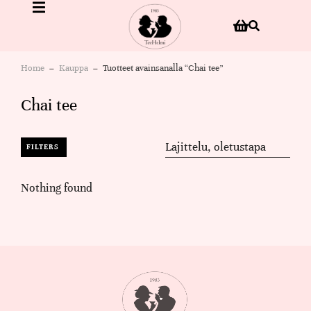
Home
Kauppa
Tuotteet avainsanalla “Chai tee”
You are here:
Chai tee
FILTERS
Nothing found