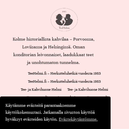
Kolme historiallista kahvilaa – Porvoossa,
Loviisassa ja Helsingissä. Oman
konditorian leivonnaiset, laadukkaat teet
ja unohtumaton tunnelma.
TeeHelmi.fi – Herkutteluhetkiä vuodesta 1983
TeeHelmi.fi – Herkutteluhetkiä vuodesta 1983
Tee- ja Kahvihuone Helmi
Tee- ja Kahvihuone Helmi
Loviisan Kappeli
Cajsan Helmi
Loviisan Kappeli
Käytämme evästeitä parantaaksemme
Oiva-raportti
Cajsan Helmi
käyttökokemustasi. Jatkamalla sivuston käyttöä
Maustamaton tee
Maustettu tee
Musta tee
Kassa
hyväksyt evästeiden käytön.
Evästekäytäntömme.
© Teehelmi.fi