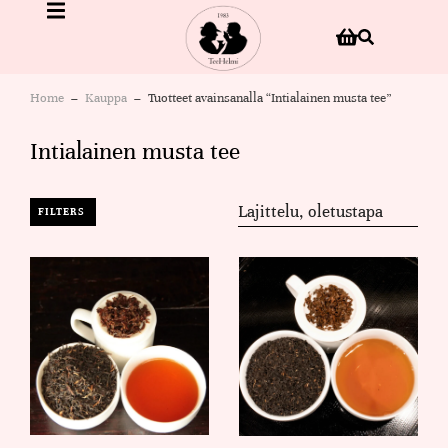
Home
Kauppa
Tuotteet avainsanalla “Intialainen musta tee”
You are here:
Intialainen musta tee
FILTERS