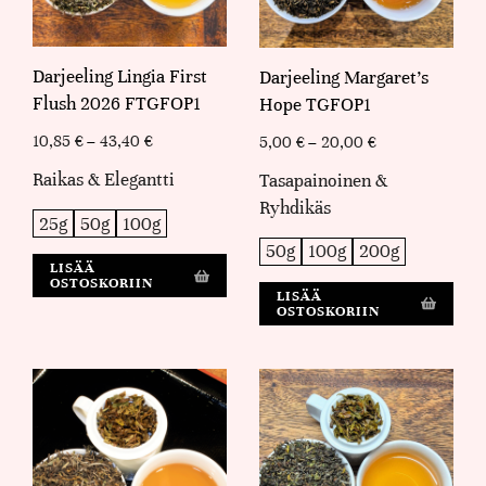
Darjeeling Lingia First
Darjeeling Margaret's
Flush 2026 FTGFOP1
Hope TGFOP1
10,85
€
–
43,40
€
5,00
€
–
20,00
€
Raikas & Elegantti
Tasapainoinen &
Ryhdikäs
25g
50g
100g
50g
100g
200g
LISÄÄ
OSTOSKORIIN
LISÄÄ
OSTOSKORIIN