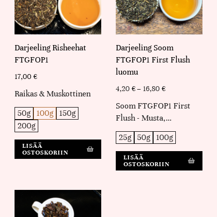
Darjeeling Risheehat
Darjeeling Soom
FTGFOP1
FTGFOP1 First Flush
luomu
17,00
€
4,20
€
–
16,80
€
Raikas & Muskottinen
Soom FTGFOP1 First
50g
100g
150g
Flush - Musta,…
200g
25g
50g
100g
LISÄÄ
OSTOSKORIIN
LISÄÄ
OSTOSKORIIN