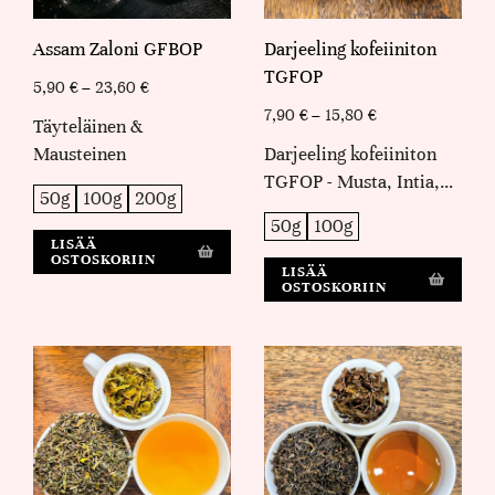
Assam Zaloni GFBOP
Darjeeling kofeiiniton
TGFOP
5,90
€
–
23,60
€
7,90
€
–
15,80
€
Täyteläinen &
Mausteinen
Darjeeling kofeiiniton
TGFOP - Musta, Intia,…
50g
100g
200g
50g
100g
LISÄÄ
OSTOSKORIIN
LISÄÄ
OSTOSKORIIN