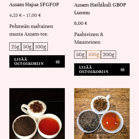
Assam Hajua SFGFOP
Assam Hathikuli GBOP
Luomu
4,25
€
–
17,00
€
6,00
€
Pehmeän maltainen
musta Assam-tee.
Paahteinen &
Mausteinen
25g
50g
100g
50g
100g
200g
LISÄÄ
OSTOSKORIIN
LISÄÄ
OSTOSKORIIN