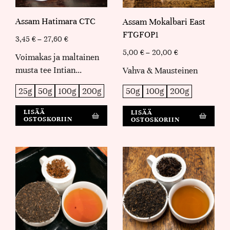
Assam Hatimara CTC
Assam Mokalbari East
FTGFOP1
3,45
€
–
27,60
€
5,00
€
–
20,00
€
Voimakas ja maltainen
musta tee Intian…
Vahva & Mausteinen
25g
50g
100g
200g
50g
100g
200g
LISÄÄ
LISÄÄ
OSTOSKORIIN
OSTOSKORIIN