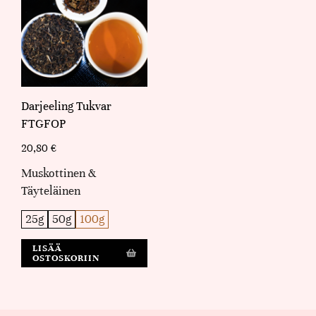
Darjeeling Tukvar
FTGFOP
20,80
€
Muskottinen &
Täyteläinen
25g
50g
100g
LISÄÄ
OSTOSKORIIN